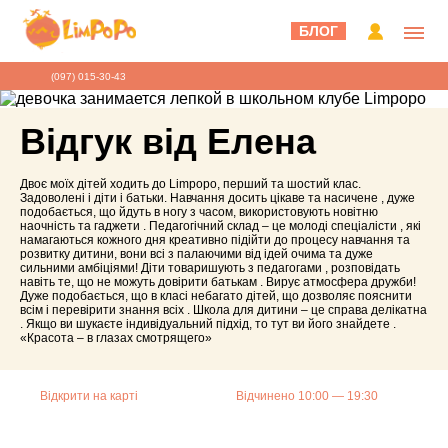
БЛОГ
(097) 015-30-43
Відгук від Елена
Двоє моїх дітей ходить до Limpopo, перший та шостий клас.
Задоволені і діти і батьки. Навчання досить цікаве та насичене , дуже
подобається, що йдуть в ногу з часом, використовують новітню
наочність та гаджети . Педагогічний склад – це молоді спеціалісти , які
намагаються кожного дня креативно підійти до процесу навчання та
розвитку дитини, вони всі з палаючими від ідей очима та дуже
сильними амбіціями! Діти товаришують з педагогами , розповідать
навіть те, що не можуть довірити батькам . Вирує атмосфера дружби!
Дуже подобається, що в класі небагато дітей, що дозволяє пояснити
всім і перевірити знання всіх . Школа для дитини – це справа делікатна
. Якщо ви шукаєте індивідуальний підхід, то тут ви його знайдете .
«Красота – в глазах смотрящего»
Відкрити на карті
Відчинено 10:00 — 19:30