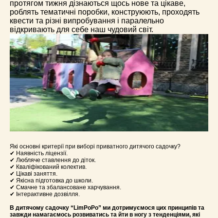
протягом тижня дізнаються щось нове та цікаве,
роблять тематичні поробки, конструюють, проходять
квести та різні випробування і паралельно
відкривають для себе наш чудовий світ.
Які основні критерії при виборі приватного дитячого садочку?
✔
Наявність ліцензії.
✔
Любляче ставлення до діток.
✔
Кваліфікований колектив.
✔
Цікаві заняття.
✔
Якісна підготовка до школи.
✔
Смачне та збалансоване харчування.
✔
Інтерактивне дозвілля.
В дитячому садочку “LimPoPo” ми дотримуємося цих принципів та
завжди намагаємось розвиватись та йти в ногу з тенденціями, які