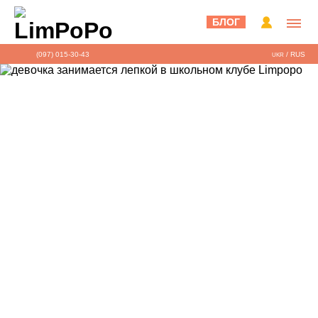
БЛОГ
(097) 015-30-43
/
RUS
UKR