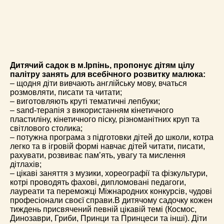
Дитячий садок в м.Ірпінь, пропонує дітям цілу
палітру занять для всебічного розвитку малюка:
– щодня діти вивчають англійську мову, вчаться
розмовляти, писати та читати;
–
виготовляють круті тематичні лепбуки;
–
sand-терапія з використанням кінетичного
пластиліну, кінетичного піску, різноманітних круп та
світлового столика;
–
потужна програма з підготовки дітей до школи, котра
легко та в ігровій формі навчає дітей читати, писати,
рахувати, розвиває пам’ять, увагу та мислення
дітлахів;
–
цікаві заняття з музики, хореографії та фізкультури,
котрі проводять фахові, дипломовані педагоги,
лауреати та переможці Міжнародних конкурсів, чудові
професіонали своєї справи.В дитячому садочку кожен
тиждень присвячений певній цікавій темі (Космос,
Динозаври, Гриби, Принци та Принцеси та інші). Діти