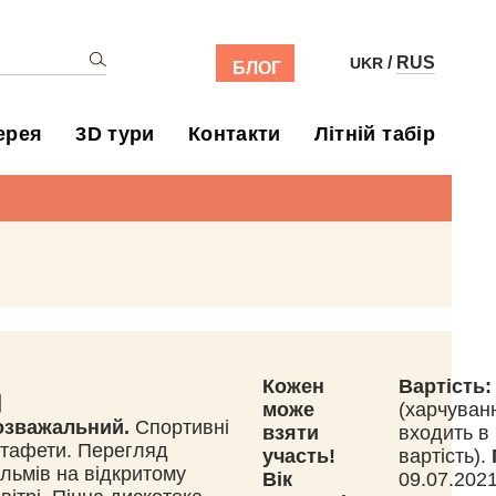
/
RUS
UKR
БЛОГ
ерея
3D тури
Контакти
Літній табір
Кожен
Вартість:
може
(харчуван
озважальний.
Спортивні
взяти
входить в
тафети. Перегляд
участь!
вартість).
льмів на відкритому
Вік
09.07.202