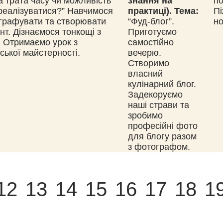
 трата часу чи можливість
знання на
по
реалізуватися?” Навчимося
практиці).
Тема:
Пі
графувати та створювати
“Фуд-блог”.
но
нт. Дізнаємося тонкощі з
Приготуємо
 Отримаємо урок з
самостійно
ської майстерності.
вечерю.
Створимо
власний
кулінарний блог.
Задекоруємо
наші страви та
зробимо
професійні фото
для блогу разом
з фотографом.
12
13
14
15
16
17
18
1