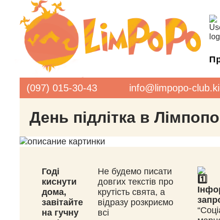
Пр
LimPoPo
(097) 015-30-43
info@limpopo-club.k
День підлітка в Лімпопо
Годі
Не будемо писати
киснути
довгих текстів про
Інфо
дома,
крутість свята, а
запр
завітайте
відразу розкриємо
“Соці
на гучну
всі