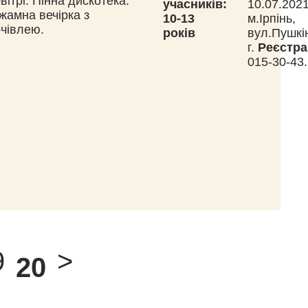
вітрі. Пінна дискотека.
учасників:
10.07.202
жамна вечірка з
10-13
м.Ірпінь,
чівлею.
років
вул.Пушкі
г.
Реєстра
015-30-43.
9
>
20