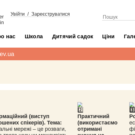
Увійти
/
Зареєструватися
Пошук
о нас
Школа
Дитячий садок
Ціни
Гал
iev.ua
рмаційний (виступ
Практичний
Р
ошених спікерів).
Тема:
(використаємо
ес
альні мережі – це розваги,
отримані
фі