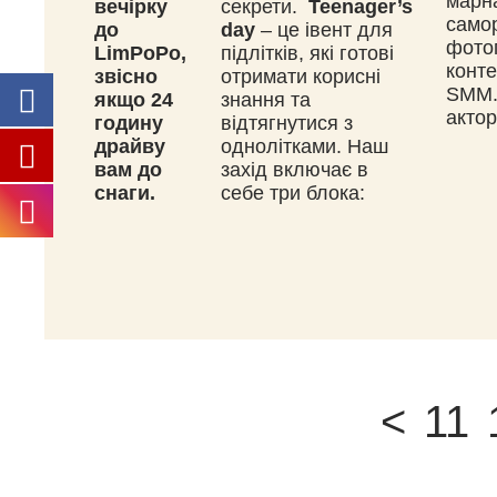
марна
вечірку
секрети.
Teenager’s
само
до
day
– це івент для
фото
LimPoPo,
підлітків, які готові
конте
звісно
отримати корисні
SMM.
якщо 24
знання та
актор
годину
відтягнутися з
драйву
однолітками. Наш
вам до
захід включає в
снаги.
себе три блока:
<
11