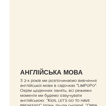
АНГЛІЙСЬКА МОВА
З 2-х років ми розпочинаємо вивчення
англійської мови в садочках "LimPoPo".
Окрім щоденних занять, всі режимні
моменти ми будемо озвучувати
англійською: “Kids, let’s go to have
breakfast” (дітки, пішли снідати), “Open