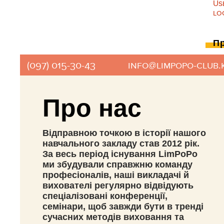
LimPoPo
По
Пр
(097) 015-30-43
info@limpopo-club.k
Про нас
Відправною точкою в історії нашого
навчального закладу став 2012 рік.
За весь період існування LimPoPo
ми збудували справжню команду
професіоналів, наші викладачі й
вихователі регулярно відвідують
спеціалізовані конференції,
семінари, щоб завжди бути в тренді
сучасних методів виховання та