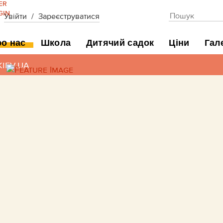
шук
Увійти
/
Зареєструватися
о нас
Школа
Дитячий садок
Ціни
Гал
iev.ua