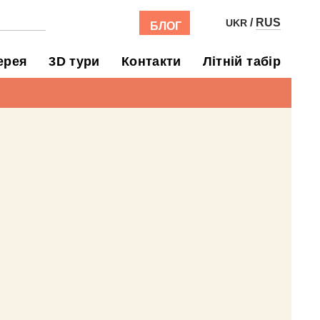
/
RUS
UKR
БЛОГ
ерея
3D тури
Контакти
Літній табір