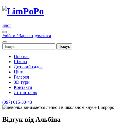
Блог
Увійти
/
Зареєструватися
Пошук
Про нас
Школа
Дитячий садок
Ціни
Галерея
3D тури
Контакти
Літній табір
(097) 015-30-43
Відгук від Альбіна