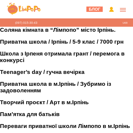
БЛОГ
(097) 015-30-43
UKR
Соляна кімната в “Лімпопо” місто Ірпінь.
Приватна школа / Ірпінь / 5-9 клас / 7000 грн
Школа з Ірпеня отримала грант / перемога в
конкурсі
Teenager’s day / гучна вечірка
Приватна школа в м.Ірпінь / Зубримо із
задоволенням
Творчий проєкт / Арт в м.Ірпінь
Пам’ятка для батьків
Переваги приватної школи Лімпопо в м.Ірпінь