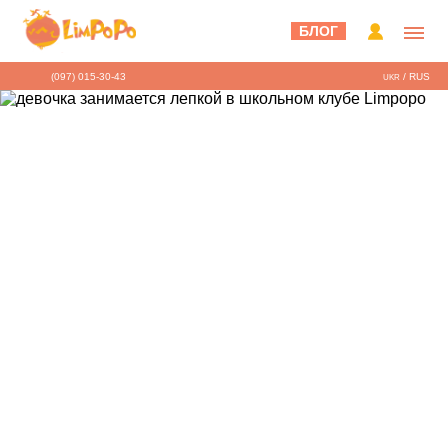
БЛОГ
(097) 015-30-43
/
RUS
UKR