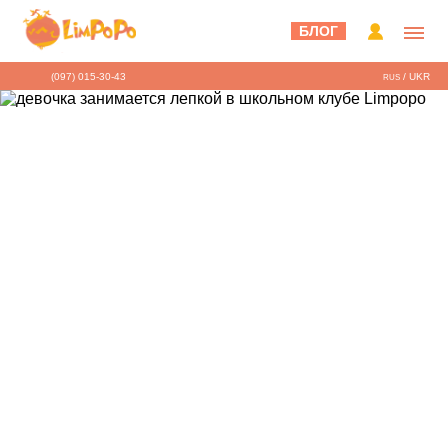
БЛОГ
(097) 015-30-43
/
UKR
RUS