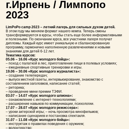
г.Ирпень / Лимпопо
2023
LimPoPo camp 2023 – летний лагерь для сильных духом детей.
В этом году мы меняем формат нашего кемпа. Теперь смены
трансформируются в курсы, чтобы стать еще более информативными
и полезными. По окончании курса, все участники лагеря получат
дипломы. Каждый курс имеет уникальную и сбалансированную
программу, гармонично наполненную развлечениями и новыми
знаниями для детей 6-12 лет.
Тематика курсов:
05.06 – 16.06 «Курс молодого бойца»:
– поход с палаткой в лес, приготовление пищи в полевых условиях;
– ежедневные спортивные тренировки и игры. ⠀
19.06 – 30.06 «Курс молодого журналиста»:
– создание телепередач;
– выпуск местной газеты, интервьюирование, знакомство с
составлением заголовков, написание статей;
– риторика;
– проведение мини премии ТЭФИ. ⠀
03.07 – 14.07 «Курс молодого шпиона»:
– ознакомление с интернет-технологиями;
– расширение навыков по коммуникации, психологии. ⠀
17.07 – 28.07 «Курс молодого режиссера»:
– уроки актерской игры; – ночь просмотра кинофильмов;
– написание сценариев и постановка спектакля. ⠀
31.07 – 11.08 «Курс молодого бойца»:
– инструктаж о правилах поведения с оружием;
– волонтерство;