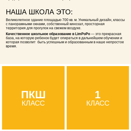
НАША ШКОЛА ЭТО:
Великолепное здание площадью 700 кв. м. Уникальный дизайн, классы
с панорамными окнами, собственный кинозал, просторная
территория для прогулок на свежем воздухе.
Качественное школьное образование в LimPoPo
— это прекрасная
база, на
которую ребенок будет опираться в дальнейшем обучении и
которая
позволит быть успешным и образованным в наше непростое
время.
ПКШ
1
КЛАСС
КЛАСС