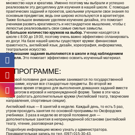
множество наук и креатива. Именно поэтому мы выбрали и успешно
реализовали эту дисциплину для изучения в нашей школе. С помощью
практических заданий и проектов, школьники улучшили свои знания по
основным предметам, ведь они широко используются в архитектуре.
Также большое внимание уделяем изучению дизайна, это помогает
ученикам развить креативность и нестандартное мышление, чтобы с
легкостью реализовывать свои самые смелые замыслы.
4) Большое количество кружков на выбор.
Ученики находятся в
школе с 8:00 до 19:00, поэтому очень важно эффективно спланировать
их досуг. На базе нашей школы существуют кружки: финансовая
грамотность, английский язык, дизайн, хореография, информатика,
театральное искусство.
5) Домашние задания выполняются в школе и под наблюдением
учителя.
Это помогает эффективно освоить изученный материал.
О ПРОГРАММЕ:
В первой половине дня школьники занимаются по государственной
программе, изучая все стандартные предметы. Во второй же
половине время отведено для выполнения домашних заданий вместе
с педагогом в игровой и непринужденной форме. Также в эти часы
будут работать дополнительные кружки (Английский театр, творческие
направления, спортивные секции).
Английский язык — 8 занятий в неделю. Каждый день, то есть 5 раз,
утром проходить занятия по основной программы по Оксфордских
учебниках. 3 раза в неделю во второй половине дня —
дополнительные занятия в непринужденной обстановке (английский
театр, чтение, разговорная речь).
Подробную информацию можно узнать у администратора.
Предварительная запись по тел. (097) 015-30-43.