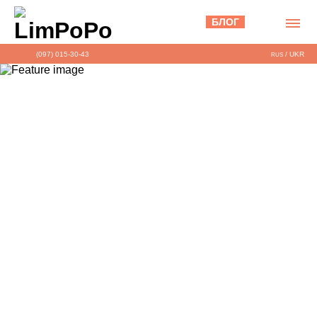
БЛОГ
(097) 015-30-43
/
UKR
RUS