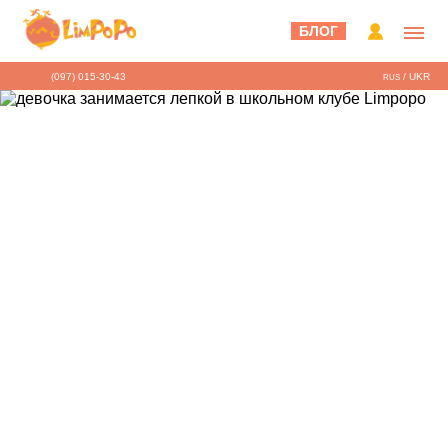
БЛОГ
(097) 015-30-43
/
UKR
RUS