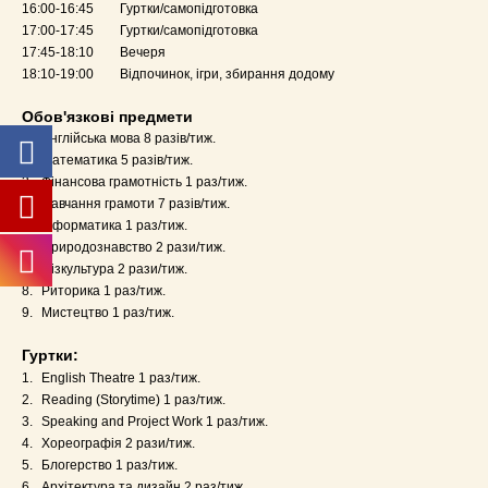
16:00-16:45
Гуртки/самопідготовка
17:00-17:45
Гуртки/самопідготовка
17:45-18:10
Вечеря
18:10-19:00
Відпочинок, ігри, збирання додому
Обов'язкові предмети
1.
Англійська мова 8 разів/тиж.
2.
Математика 5 разів/тиж.
3.
Фінансова грамотність 1 раз/тиж.
4.
Навчання грамоти 7 разів/тиж.
5.
Інформатика 1 раз/тиж.
6.
Природознавство 2 рази/тиж.
7.
Фізкультура 2 рази/тиж.
8.
Риторика 1 раз/тиж.
9.
Мистецтво 1 раз/тиж.
Гуртки:
1.
English Theatre 1 раз/тиж.
2.
Reading (Storytime) 1 раз/тиж.
3.
Speaking and Project Work 1 раз/тиж.
4.
Хореографія 2 рази/тиж.
5.
Блогерство 1 раз/тиж.
6.
Архітектура та дизайн 2 раз/тиж