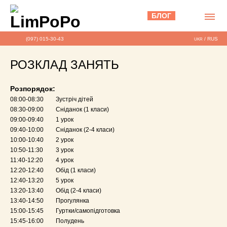
БЛОГ
(097) 015-30-43
/
RUS
UKR
РОЗКЛАД ЗАНЯТЬ
Розпорядок:
08:00-08:30
Зустріч дітей
08:30-09:00
Сніданок (1 класи)
09:00-09:40
1 урок
09:40-10:00
Сніданок (2-4 класи)
10:00-10:40
2 урок
10:50-11:30
3 урок
11:40-12:20
4 урок
12:20-12:40
Обід (1 класи)
12:40-13:20
5 урок
13:20-13:40
Обід (2-4 класи)
13:40-14:50
Прогулянка
15:00-15:45
Гуртки/самопідготовка
15:45-16:00
Полудень