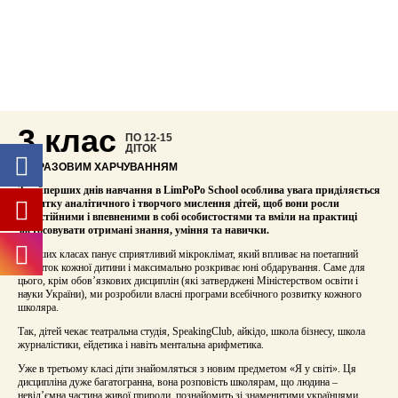
3 клас
ПО 12-15
ДІТОК
З 4-РАЗОВИМ ХАРЧУВАННЯМ
З найперших днів навчання в LimPoPo School особлива увага приділяється
розвитку аналітичного і творчого мислення дітей, щоб вони росли
самостійними і впевненими в собі особистостями та вміли на практиці
застосовувати отримані знання, уміння та навички.
У наших класах панує сприятливий мікроклімат, який впливає на поетапний
розвиток кожної дитини і максимально розкриває юні обдарування. Саме для
цього, крім обов’язкових дисциплін (які затверджені Міністерством освіти і
науки України), ми розробили власні програми всебічного розвитку кожного
школяра.
Так, дітей чекає театральна студія, SpeakingClub, айкідо, школа бізнесу, школа
журналістики, ейдетика і навіть ментальна арифметика.
Уже в третьому класі діти знайомляться з новим предметом «Я у світі». Ця
дисципліна дуже багатогранна, вона розповість школярам, що людина –
невід’ємна частина живої природи, познайомить зі знаменитими українцями