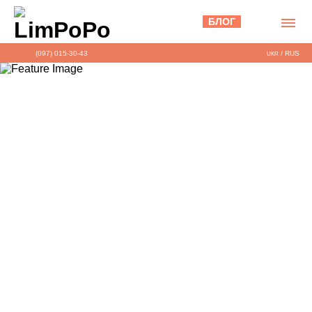
БЛОГ
(097) 015-30-43
/
RUS
UKR